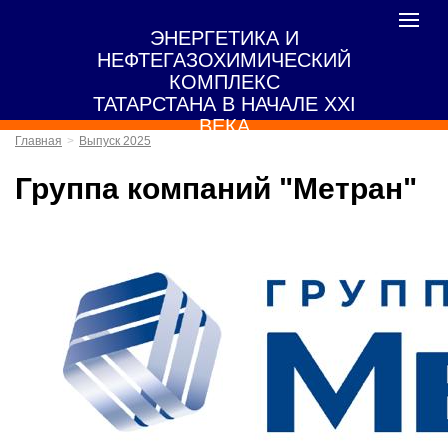
Toggle
ЭНЕРГЕТИКА И
navigat
НЕФТЕГАЗОХИМИЧЕСКИЙ
КОМПЛЕКС
ТАТАРСТАНА В НАЧАЛЕ XXI
ВЕКА
Главная
Выпуск 2025
Группа компаний "Метран"