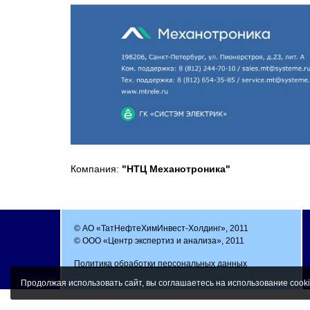
Компания:
"НТЦ Механотроника"
© АО «ТатНефтеХимИнвест-Холдинг», 2011
© ООО «Центр экспертиз и анализа», 2011
Политика обработки персональных данных
Продолжая использовать сайт, вы соглашаетесь на использование cooki