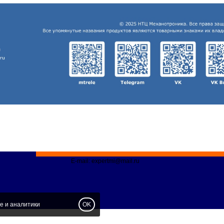
E-mail: expertmi@mail.ru
e и аналитики
OK