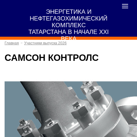
Toggle
ЭНЕРГЕТИКА И
navigat
НЕФТЕГАЗОХИМИЧЕСКИЙ
КОМПЛЕКС
ТАТАРСТАНА В НАЧАЛЕ XXI
ВЕКА
Главная
Участники выпуска 2026
САМСОН КОНТРОЛС