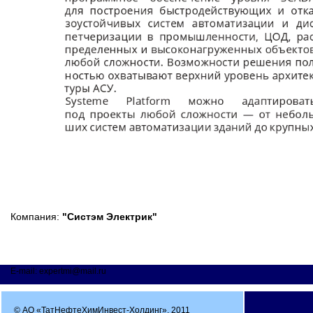
Компания:
"Систэм Электрик"
E-mail: expertmi@mail.ru
© АО «ТатНефтеХимИнвест-Холдинг», 2011