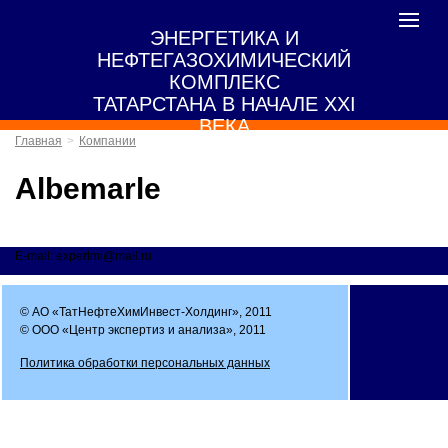
Toggle
ЭНЕРГЕТИКА И
navigat
НЕФТЕГАЗОХИМИЧЕСКИЙ
КОМПЛЕКС
ТАТАРСТАНА В НАЧАЛЕ XXI
ВЕКА
Главная
Компании
Albemarle
E-mail: expertmi@mail.ru
© АО «ТатНефтеХимИнвест-Холдинг», 2011
© ООО «Центр экспертиз и анализа», 2011
Политика обработки персональных данных