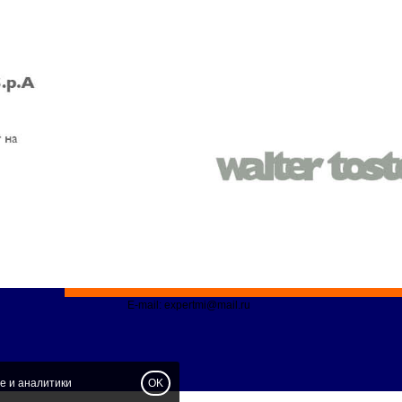
E-mail: expertmi@mail.ru
e и аналитики
OK