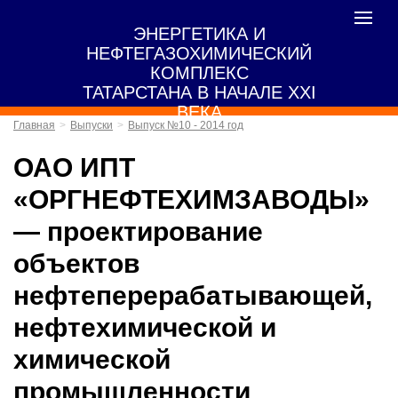
Toggle
ЭНЕРГЕТИКА И
navigat
НЕФТЕГАЗОХИМИЧЕСКИЙ
КОМПЛЕКС
ТАТАРСТАНА В НАЧАЛЕ XXI
ВЕКА
Главная
Выпуски
Выпуск №10 - 2014 год
ОАО ИПТ
«ОРГНЕФТЕХИМЗАВОДЫ»
— проектирование
объектов
нефтеперерабатывающей,
нефтехимической и
химической
промышленности