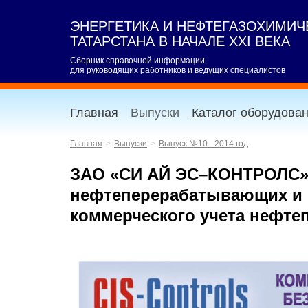
ЭНЕРГЕТИКА И НЕФТЕГАЗОХИМИ
ТАТАРСТАНА В НАЧАЛЕ XXI ВЕКА
Сборник справочной информации
для руководящих работников и ведущих специалистов
Главная
Выпуски
Каталог оборудова
Главная
Выпуски
Выпуск №10 - 2014 год
ЗАО «СИ АЙ ЭС–КОНТРОЛС» 
нефтеперерабатывающих и 
коммерческого учета нефте