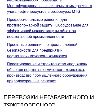
нефтехимических производств.
Многофункциональные системы коммерческого
учета нефтепродуктов в резервурах MTG
Профессиональные решения для
противопожарной защиты. Оборудование для
эффективной молниезащиты объектов
нефтегазовой промышленности
Проектные решения по промышленной
безопасности для предприятий
нефтегазохимического комплекса
Проектирование и строительство «под ключ»
объектов нефтегазохимического комплекса,
производство промышленного оборудования,
природоохранные решения
ПЕРЕВОЗКИ НЕГАБАРИТНОГО И
ТЯЖЕЛОВЕСНОГО