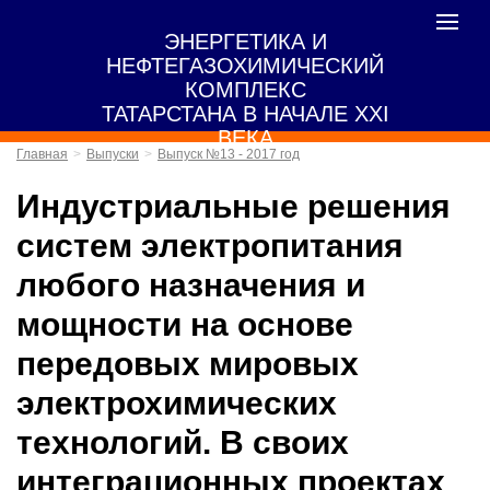
Toggle
ЭНЕРГЕТИКА И
navigat
НЕФТЕГАЗОХИМИЧЕСКИЙ
КОМПЛЕКС
ТАТАРСТАНА В НАЧАЛЕ XXI
ВЕКА
Главная
Выпуски
Выпуск №13 - 2017 год
Индустриальные решения
систем электропитания
любого назначения и
мощности на основе
передовых мировых
электрохимических
технологий. В своих
интеграционных проектах