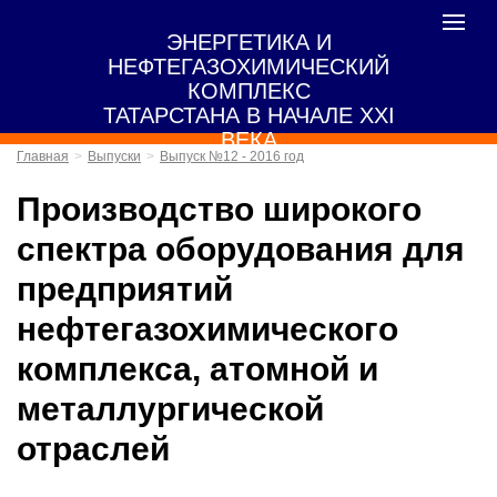
Toggle
ЭНЕРГЕТИКА И
navigat
НЕФТЕГАЗОХИМИЧЕСКИЙ
КОМПЛЕКС
ТАТАРСТАНА В НАЧАЛЕ XXI
ВЕКА
Главная
Выпуски
Выпуск №12 - 2016 год
Производство широкого
спектра оборудования для
предприятий
нефтегазохимического
комплекса, атомной и
металлургической
отраслей