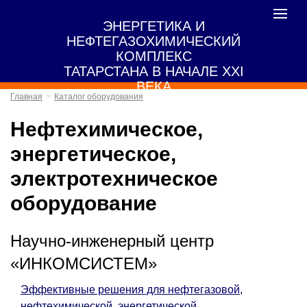
Toggle
ЭНЕРГЕТИКА И
navigat
НЕФТЕГАЗОХИМИЧЕСКИЙ
КОМПЛЕКС
ТАТАРСТАНА В НАЧАЛЕ XXI
ВЕКА
Главная
Каталог оборудования
Нефтехимическое,
энергетическое,
электротехническое
оборудование
Научно-инженерный центр
«ИНКОМСИСТЕМ»
Эффективные решения для нефтегазовой,
нефтехимической, энергетической